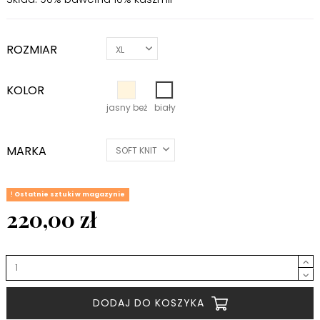
ROZMIAR
KOLOR
jasny beż
biały
jasny beż
biały
MARKA
Ostatnie sztuki w magazynie
220,00 zł
DODAJ DO KOSZYKA