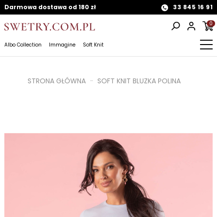
Darmowa dostawa od 180 zł
33 845 16 91
0
Albo Collection
Immagine
Soft Knit
STRONA GŁÓWNA
SOFT KNIT BLUZKA POLINA