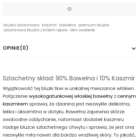
bluzka dzianinowa
kaszmir
bawełna
premium bluzka
dzianinowa bluzka z krókim rękaw
letni sweterek
OPINIE
(0)
Szlachetny skład: 90% Bawełna i 10% Kaszmir
Wyjątkowość tej bluzki tkwi w unikalnej mieszance włókien.
Połączenie
wysokogatunkowej włoskiej bawełny
z
cennym
kaszmirem
sprawia, że dzianina jest niezwykle delikatna,
lekka i aksamitna w dotyku. Bawełna zapewnia skórze
swobodne oddychanie, natomiast dodatek kaszmiru
nadaje bluzce szlachetnego chwytu i sprawia, że jest ona
niezwykle miła nawet dla bardzo wrażliwej skóry. To jakość,