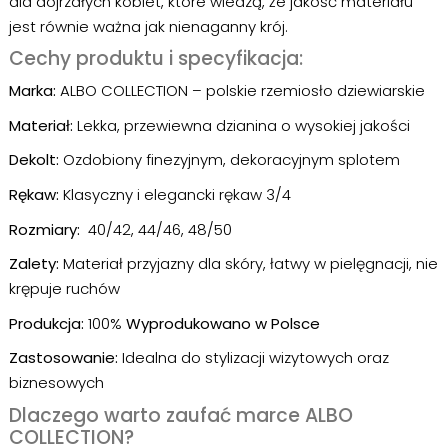
dla dojrzałych kobiet, które wiedzą, że jakość materiału
jest równie ważna jak nienaganny krój.
Cechy produktu i specyfikacja:
Marka:
ALBO COLLECTION – polskie rzemiosło dziewiarskie
Materiał:
Lekka, przewiewna dzianina o wysokiej jakości
Dekolt:
Ozdobiony finezyjnym, dekoracyjnym splotem
Rękaw:
Klasyczny i elegancki rękaw 3/4
Rozmiary:
40/42, 44/46, 48/50
Zalety:
Materiał przyjazny dla skóry, łatwy w pielęgnacji, nie
krępuje ruchów
Produkcja:
100%
Wyprodukowano w Polsce
Zastosowanie:
Idealna do stylizacji wizytowych oraz
biznesowych
Dlaczego warto zaufać marce ALBO
COLLECTION?