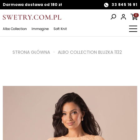
Darmowa dostawa od 180 zł
33 845 16 91
0
Albo Collection
Immagine
Soft Knit
STRONA GŁÓWNA
ALBO COLLECTION BLUZKA 1132