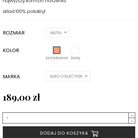
najwyższy komfort noszenia.
sklad:100% poliakryl
ROZMIAR
KOLOR
brzoskwinia
biały
brzoskwinia
biały
MARKA
189,00 zł
DODAJ DO KOSZYKA