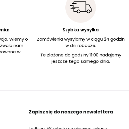
nia:
Szybka wysyłka
ycja. Wiemy o
Zamówienia wysyłamy w ciągu 24 godzin
ozwala nam
w dni robocze.
acowane w
Te złożone do godziny 11:00 nadajemy
.
jeszcze tego samego dnia.
Zapisz się do naszego newslettera
I odbierz 5% rabatu na pierwsze zakupy.