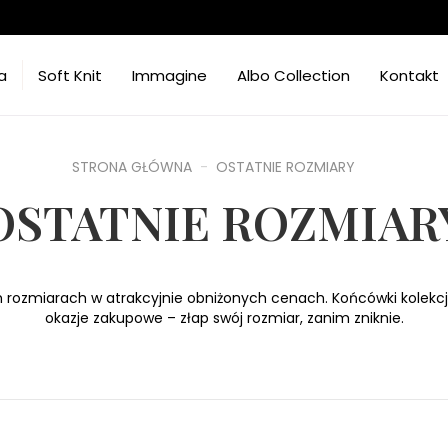
a
Soft Knit
Immagine
Albo Collection
Kontakt
STRONA GŁÓWNA
OSTATNIE ROZMIARY
OSTATNIE ROZMIAR
 rozmiarach w atrakcyjnie obniżonych cenach. Końcówki kolekcj
okazje zakupowe – złap swój rozmiar, zanim zniknie.