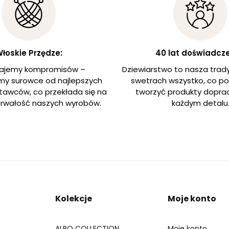
łoskie Przędze:
40 lat doświadcze
najemy kompromisów –
Dziewiarstwo to nasza trad
y surowce od najlepszych
swetrach wszystko, co p
tawców, co przekłada się na
tworzyć produkty dopr
 trwałość naszych wyrobów.
każdym detalu
Kolekcje
Moje konto
ALBO COLLECTION
Moje konto