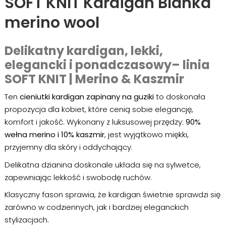
SOFT KNIT Kardigan Blanka
merino wool
Delikatny kardigan, lekki,
elegancki i ponadczasowy– linia
SOFT KNIT | Merino & Kaszmir
Ten
cieniutki kardigan zapinany na guziki
to doskonała
propozycja dla kobiet, które cenią sobie elegancję,
komfort i jakość. Wykonany z luksusowej przędzy:
90%
wełna merino i 10% kaszmir
, jest wyjątkowo miękki,
przyjemny dla skóry i oddychający.
Delikatna dzianina doskonale układa się na sylwetce,
zapewniając lekkość i swobodę ruchów.
Klasyczny fason sprawia, że kardigan świetnie sprawdzi się
zarówno w codziennych, jak i bardziej eleganckich
stylizacjach.