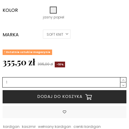
KOLOR
jasny popiel
jasny popiel
MARKA
Ostatnie sztuki w magazynie
355,50 zł
395,00 zł
-10%
DODAJ DO KOSZYKA
kardigan
kaszmir
wełniany kardigan
cienki kardigan