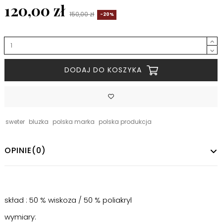
120,00 zł
150,00 zł
-20%
DODAJ DO KOSZYKA
sweter
bluzka
polska marka
polska produkcja
OPINIE
(0)
skład : 50 % wiskoza / 50 % poliakryl
wymiary: