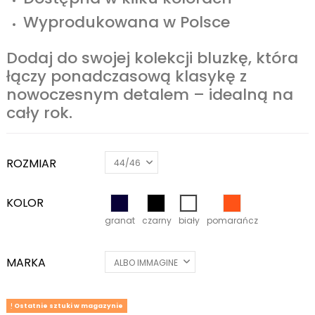
Wyprodukowana w Polsce
Dodaj do swojej kolekcji bluzkę, która
łączy ponadczasową klasykę z
nowoczesnym detalem – idealną na
cały rok.
ROZMIAR
KOLOR
granat
czarny
biały
pomarańcz
granat
czarny
biały
pomarańcz
MARKA
Ostatnie sztuki w magazynie