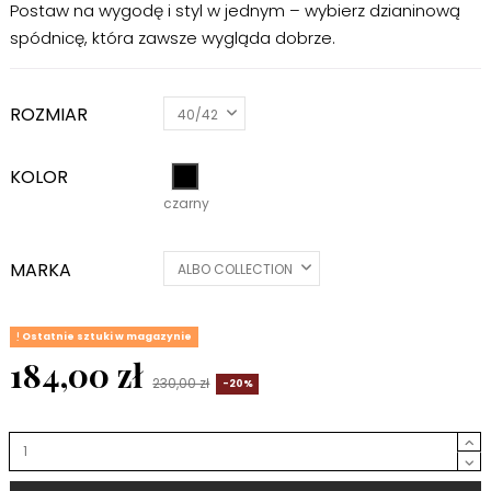
Postaw na wygodę i styl w jednym – wybierz dzianinową
spódnicę, która zawsze wygląda dobrze.
ROZMIAR
KOLOR
czarny
czarny
MARKA
Ostatnie sztuki w magazynie
184,00 zł
230,00 zł
-20%