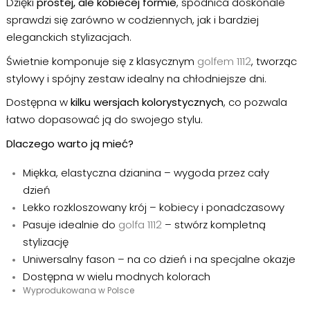
Dzięki
prostej, ale kobiecej formie
, spódnica doskonale
sprawdzi się zarówno w codziennych, jak i bardziej
eleganckich stylizacjach.
Świetnie komponuje się z klasycznym
golfem 1112
, tworząc
stylowy i spójny zestaw idealny na chłodniejsze dni.
Dostępna w
kilku wersjach kolorystycznych
, co pozwala
łatwo dopasować ją do swojego stylu.
Dlaczego warto ją mieć?
Miękka, elastyczna dzianina – wygoda przez cały
dzień
Lekko rozkloszowany krój – kobiecy i ponadczasowy
Pasuje idealnie do
golfa 1112
– stwórz kompletną
stylizację
Uniwersalny fason – na co dzień i na specjalne okazje
Dostępna w wielu modnych kolorach
Wyprodukowana w Polsce