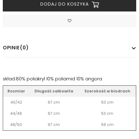
DODAJ DO KOSZYKA
OPINIE
(0)
skład:80% poliakryl 10% poliamid 10% angora
Rozmiar
Długość całkowita
Szerokość w biodrach
40/42
67 cm
50 cm
44/46
67 cm
53 cm
48/50
67 cm
56 cm