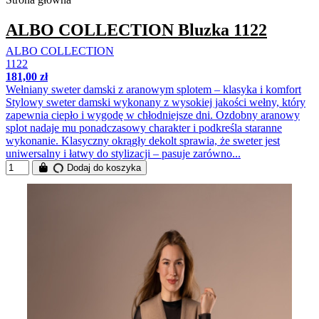
ALBO COLLECTION Bluzka 1122
ALBO COLLECTION
1122
181,00 zł
Wełniany sweter damski z aranowym splotem – klasyka i komfort
Stylowy sweter damski wykonany z wysokiej jakości wełny, który
zapewnia ciepło i wygodę w chłodniejsze dni. Ozdobny aranowy
splot nadaje mu ponadczasowy charakter i podkreśla staranne
wykonanie. Klasyczny okrągły dekolt sprawia, że sweter jest
uniwersalny i łatwy do stylizacji – pasuje zarówno...
Dodaj do koszyka