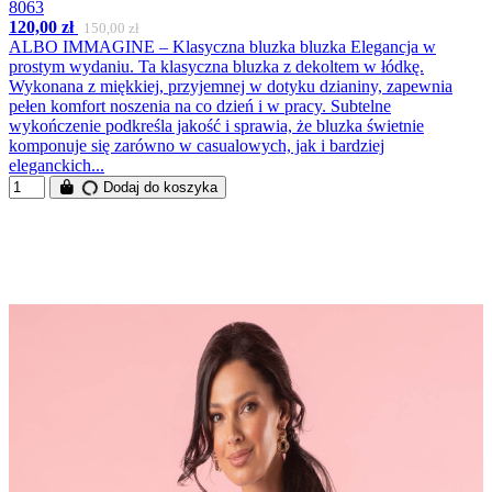
8063
120,00 zł
150,00 zł
ALBO IMMAGINE – Klasyczna bluzka bluzka Elegancja w
prostym wydaniu. Ta klasyczna bluzka z dekoltem w łódkę.
Wykonana z miękkiej, przyjemnej w dotyku dzianiny, zapewnia
pełen komfort noszenia na co dzień i w pracy. Subtelne
wykończenie podkreśla jakość i sprawia, że bluzka świetnie
komponuje się zarówno w casualowych, jak i bardziej
eleganckich...
Dodaj do koszyka