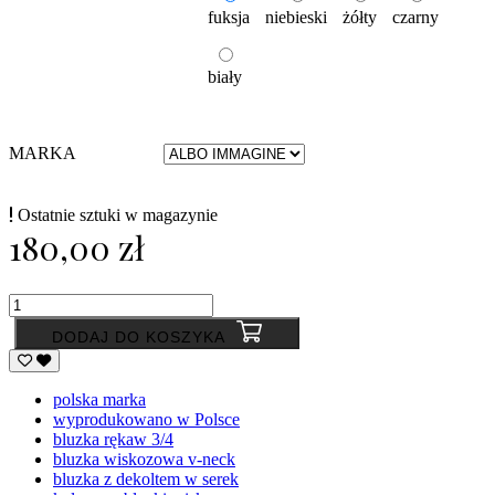
fuksja
niebieski
żółty
czarny
biały
biały
MARKA
Ostatnie sztuki w magazynie
180,00 zł
DODAJ DO KOSZYKA
polska marka
wyprodukowano w Polsce
bluzka rękaw 3/4
bluzka wiskozowa v-neck
bluzka z dekoltem w serek