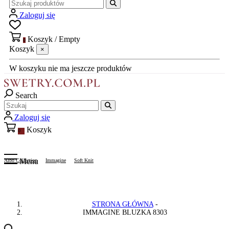
Zaloguj się
Koszyk
/
Empty
0
Koszyk
×
W koszyku nie ma jeszcze produktów
Search
Zaloguj się
Koszyk
0
Menu
Albo Collection
Immagine
Soft Knit
STRONA GŁÓWNA
IMMAGINE BLUZKA 8303