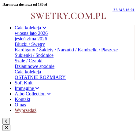
Darmowa dostawa od 180 zł
33 845 16 91
Cała kolekcja
wiosna lato 2026
jesień zima 2026
Bluzki / Swetry
Kardigany / Żakiety / Narzutki / Kamizelki / Płaszcze
Sukienki / Spódnice
Szale / Czapki
Dzianinowe spodnie
Cała kolekcja
OSTATNIE ROZMIARY
Soft Knit
Immagine
Albo Collection
Kontakt
O nas
Wyprzedaż