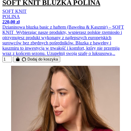
SOFT KNIT BLUZKA POLINA
SOFT KNIT
POLINA
220,00 zł
Dzianinowa bluzka basic z haftem (Bawełna & Kaszmir) – SOFT
KNIT Wybierając nasze produkty, wspierasz polskie rzemiosło i
otrzymujesz produkt wykonany z najlepszych europejskich
surowców bez zbędnych pośredników. Bluzka z bawełny i
kaszmiru to inwestycja w trwałość i komfort, który nie przemija
wraz z końcem sezonu. Uzupełnij swoją szafę o luksusową...
Dodaj do koszyka