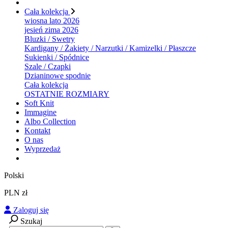
Cała kolekcja
wiosna lato 2026
jesień zima 2026
Bluzki / Swetry
Kardigany / Żakiety / Narzutki / Kamizelki / Płaszcze
Sukienki / Spódnice
Szale / Czapki
Dzianinowe spodnie
Cała kolekcja
OSTATNIE ROZMIARY
Soft Knit
Immagine
Albo Collection
Kontakt
O nas
Wyprzedaż
Polski
PLN zł
Zaloguj się
Szukaj