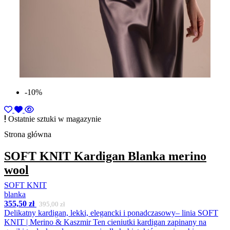
-10%
Ostatnie sztuki w magazynie
Strona główna
SOFT KNIT Kardigan Blanka merino
wool
SOFT KNIT
blanka
355,50 zł
395,00 zł
Delikatny kardigan, lekki, elegancki i ponadczasowy– linia SOFT
KNIT | Merino & Kaszmir Ten cieniutki kardigan zapinany na